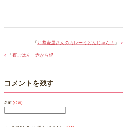
「
お蕎麦屋さんのカレーうどんじゃん！
」
「
夜ごはん 赤から鍋
」
コメントを残す
名前
(必須)